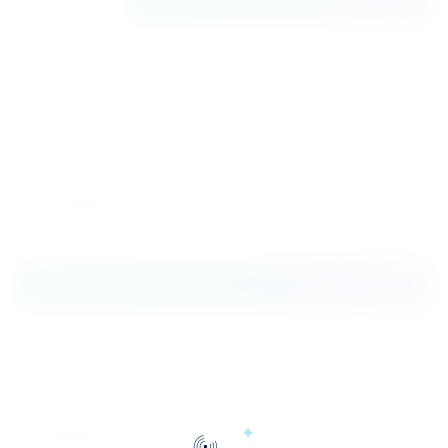
Купить в 1 клик
К сравнению
Поделиться
Распечатать
Описание
Согласователи работы кондиционеров типа
предназначены для управления совместной работой
кондиционеров.
Параметры