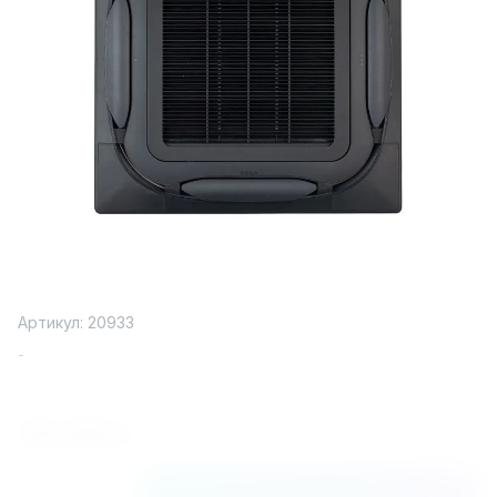
Артикул:
20933
Габариты
1000x990x100
120 000
₽
В корзину