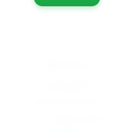
Мир климата
Вентиляция кондиционирование
© 2025 МИР КЛИМАТА
ИНН 5610095757
Подписаться на рассылку
+7 (967) 777-56-50
klimat.r56@mail.ru
info@climatoren.ru