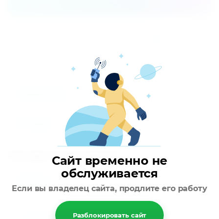
Описание
Надежный и эффективный спиральный компрессор с
высокими показателями EER. Высокий коэффициент
сезонной энергоэффективности ESEER. 2-компрессорные
агрегаты с одним холодильным контуром и одним
испарителем. Озонобезопасный хладагент R410A.
Параметры
Отзывы
Находится в разделах
Сайт временно не
обслуживается
Чиллеры
Если вы владелец сайта, продлите его работу
Разблокировать сайт
Назад