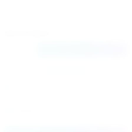
106
Хладагент
R410A
Цена по запросу
В корзину
Купить в 1 клик
К сравнению
Поделиться
Распечатать