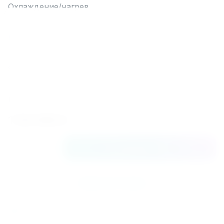
Охлаждение/нагрев
Технология работы
Inverter
Холодопроизводительность
9,5
Хладагент
R32
1 124 980
₽
В корзину
Купить в 1 клик
К сравнению