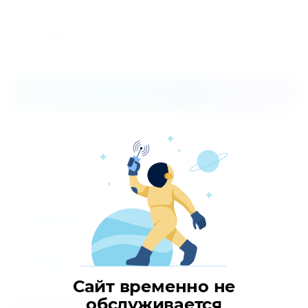
Поделиться
Распечатать
Описание
Кондиционер подпотолочного типа, который подходит
для комфортного распределения воздуха в больших
помещениях благодаря эффекту Коанда: угол подачи
воздуха по горизонтали до 100°. Надежная работа при
низких температурах наружного воздуха до -20 °С.
Параметры
Отзывы
Сайт временно не
обслуживается
Находится в разделах