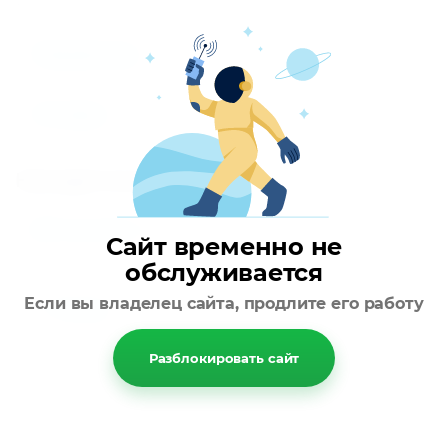
Параметры
Отзывы
Находится в разделах
VRF системы
Сайт временно не
обслуживается
Если вы владелец сайта, продлите его работу
Назад
Разблокировать сайт