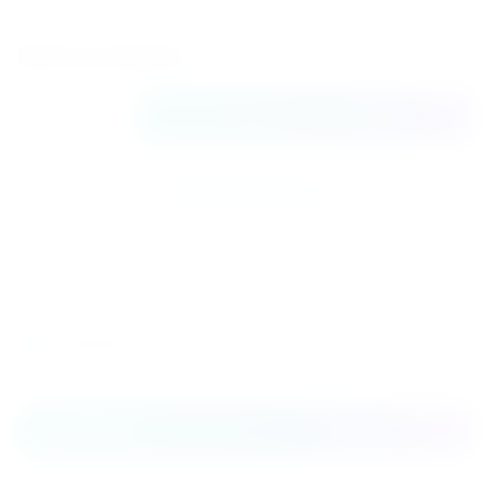
R410A
Цена по запросу
В корзину
Купить в 1 клик
К сравнению
Поделиться
Распечатать
Описание
Уровень шума от 31 дБА.