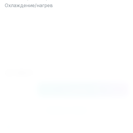
Охлаждение/нагрев
Технология работы
On/Off
Холодопроизводительность
3,5
Хладагент
R410A
42 490
₽
В корзину
Купить в 1 клик
К сравнению