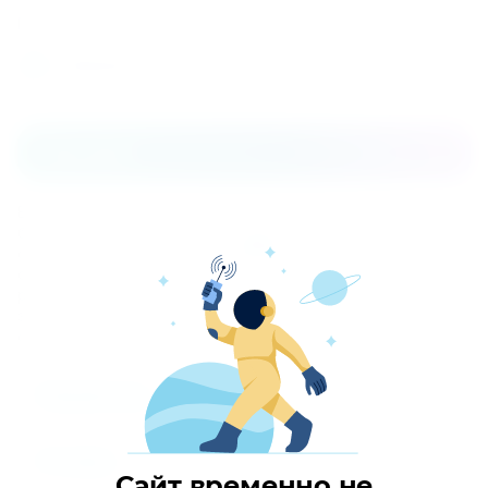
Поделиться
Распечатать
Описание
Воплощение концепции KENTATSU, опирающейся на
баланс функциональности, комфорта и оптимальной
стоимости. Кондиционеры KANAMI разработаны таким
образом, чтобы в наибольшей степени соответствовать
реальным потребностям пользователя: быть
экономичными, удобными в эксплуатации, а главное —
создавать комфорт в любом помещении.
Параметры
Отзывы
Сайт временно не