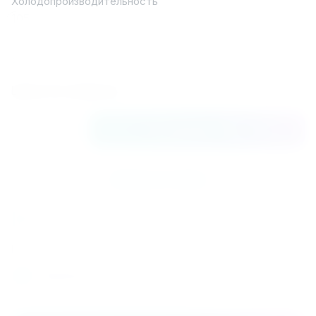
Холодопроизводительность
105
Хладагент
R410A
Цена по запросу
В корзину
Купить в 1 клик
К сравнению
Поделиться
Распечатать