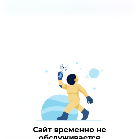
Описание
Компрессорно-конденсаторные блоки с воздушным
охлаждением предназначены для работы с
теплообменными секциями непосредственного
испарения центральных кондиционеров или приточных
установок. Встроенный блок автоматики управляет
работой компрессора и вентилятора, контролирует
состояние защитных устройств, предотвращает частый
запуск и выключение компрессора. Протяженная трасса
хладагента, большой перепад высоты между блоком и
секцией приточной установки. Опционально
предлагается соединительный комплект, включ
Параметры
Отзывы
Сайт временно не
обслуживается