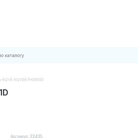
su KQVE KQVE67H0EN1D
1D
Артикул:
22435