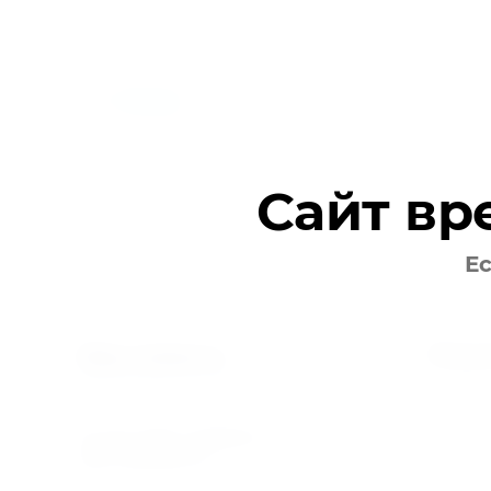
Назад
Сайт вр
Ес
Поку
Мир климата
Вентиляция кондиционирование
Контакт
© 2025 МИР КЛИМАТА
ИНН 5610095757