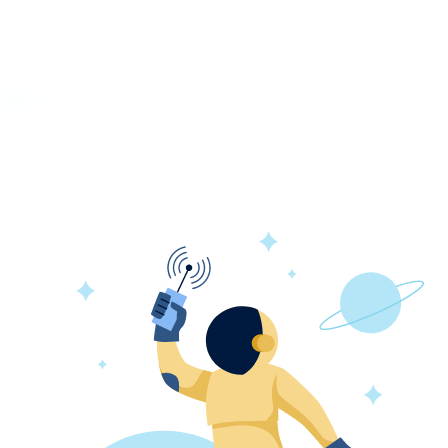
зывы
ны для установки в пространство за подвесным пото
имального движения воздушного потока в помещении
ивность.
подъем конденсата на высоту до 750 мм.
тилятора, а также управление его скоростью позвол