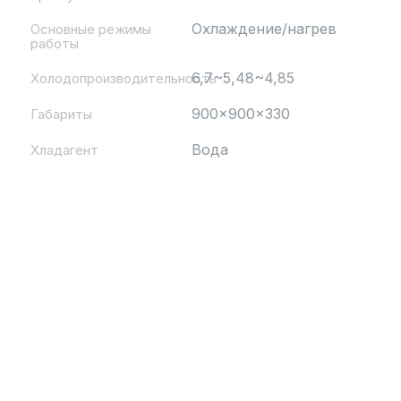
Охлаждение/нагрев
Основные режимы
работы
6,7~5,48~4,85
Холодопроизводительность
900x900x330
Габариты
Вода
Хладагент