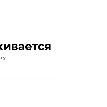
живается
оту
Подписаться на рассылку