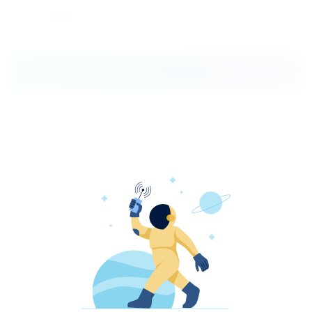
Распечатать
Параметры
Основные режимы работы
Охлаждение/нагрев
Технология работы
Inverter
Холодопроизводительность
16,5
Габариты
1110x495x1460
Хладагент
R410A