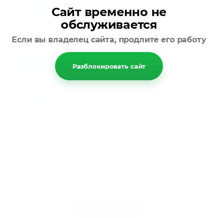
Отзывы
Сайт временно не
обслуживается
Находится в разделах
Если вы владелец сайта, продлите его работу
Полупромышленные сплит-системы
Разблокировать сайт
Назад
Мир климата