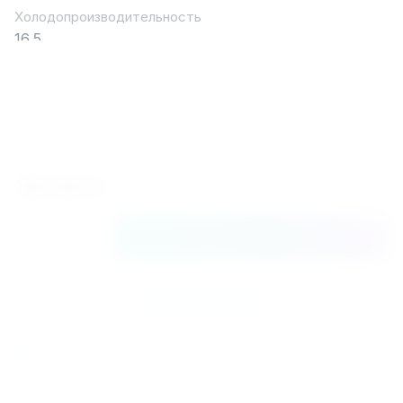
Холодопроизводительность
16,5
Габариты
1110x495x1460
Хладагент
R410A
128 800
₽
В корзину
Купить в 1 клик
К сравнению
Поделиться