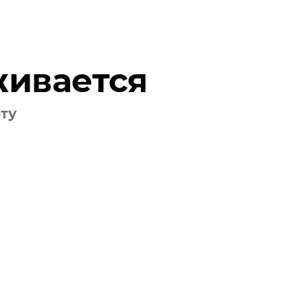
живается
оту
Подписаться на рассылку