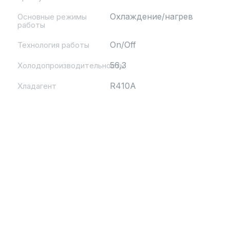
Охлаждение/нагрев
Основные режимы
работы
On/Off
Технология работы
56,3
Холодопроизводительность
R410A
Хладагент