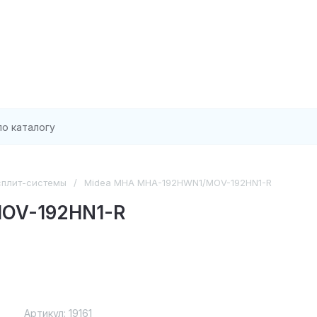
плит-системы
/
Midea MHA MHA-192HWN1/MOV-192HN1-R
OV-192HN1-R
Артикул:
19161