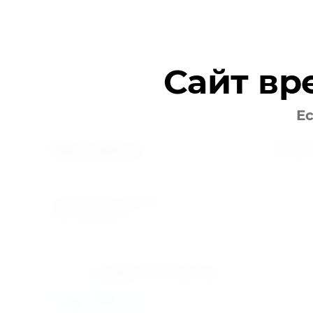
Сайт вр
Ес
Поку
Мир климата
Вентиляция кондиционирование
Контакт
© 2025 МИР КЛИМАТА
ИНН 5610095757
+7 (967) 777-56-50
klimat.r56@mail.ru
info@climatoren.ru