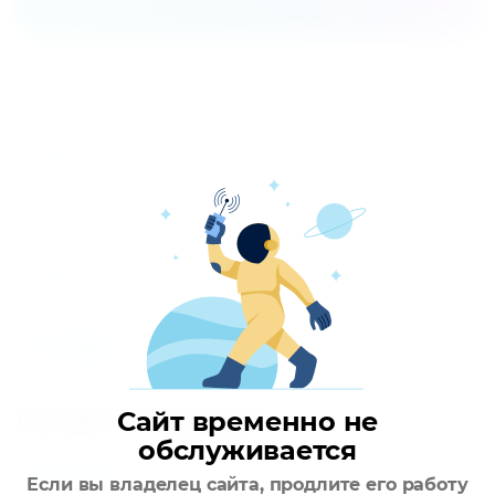
Параметры
Основные режимы работы
Только охлаждение
Технология работы
On/Off
Холодопроизводительность
2637
Хладагент
R134A
Отзывы
Сайт временно не
Находится в разделах
обслуживается
Чиллеры
Если вы владелец сайта, продлите его работу