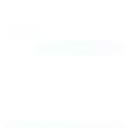
2637
Хладагент
R134A
Цена по запросу
В корзину
Купить в 1 клик
К сравнению
Поделиться
Распечатать