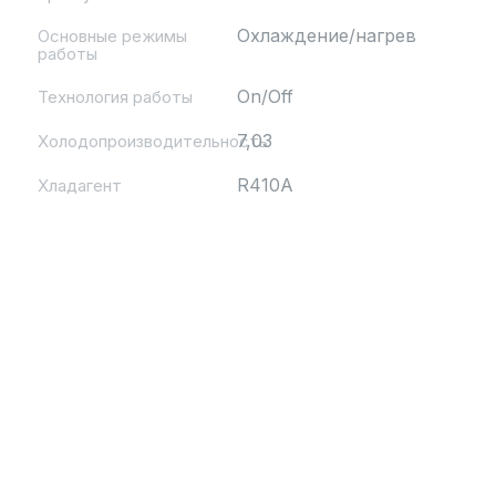
Охлаждение/нагрев
Основные режимы
работы
On/Off
Технология работы
7,03
Холодопроизводительность
R410A
Хладагент