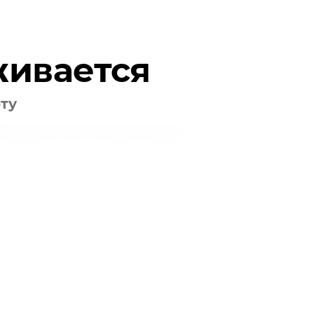
живается
оту
Подписаться на рассылку