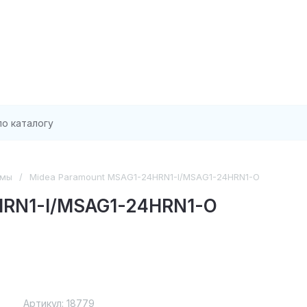
емы
/
Midea Paramount MSAG1-24HRN1-I/MSAG1-24HRN1-O
HRN1-I/MSAG1-24HRN1-O
Артикул:
18779