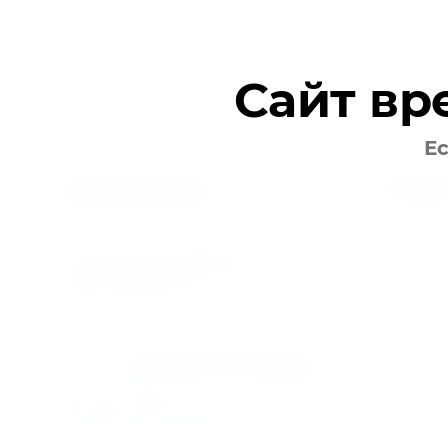
Сайт вр
Ес
Поку
Мир климата
Вентиляция кондиционирование
Контакт
© 2025 МИР КЛИМАТА
ИНН 5610095757
+7 (967) 777-56-50
klimat.r56@mail.ru
info@climatoren.ru