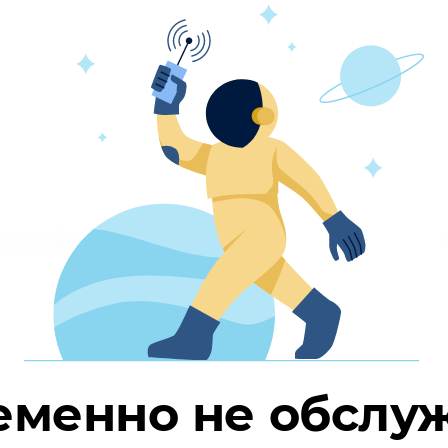
пателям
ы
еменно не обслу