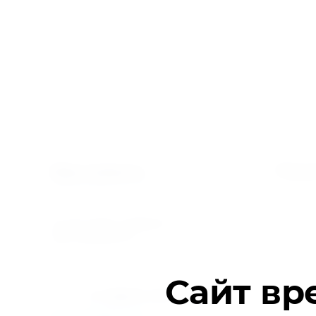
Поку
Мир климата
Вентиляция кондиционирование
Контакт
© 2025 МИР КЛИМАТА
ИНН 5610095757
Сайт вр
+7 (967) 777-56-50